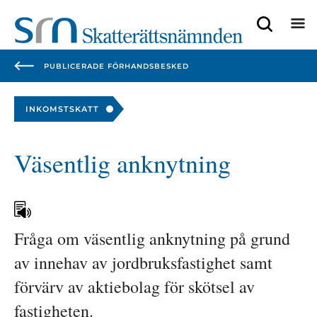
Focustrap
Focustrap
start
end
PUBLICERADE FÖRHANDSBESKED
INKOMSTSKATT
Väsentlig anknytning
Fråga om väsentlig anknytning på grund 
av innehav av jordbruksfastighet samt 
förvärv av aktiebolag för skötsel av 
fastigheten.