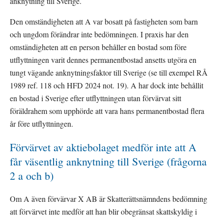
anknytning till Sverige.
Den omständigheten att A var bosatt på fastigheten som barn 
och ungdom förändrar inte bedömningen. I praxis har den 
omständigheten att en person behåller en bostad som före 
utflyttningen varit dennes permanentbostad ansetts utgöra en 
tungt vägande anknytningsfaktor till Sverige (se till exempel RÅ 
1989 ref. 118 och HFD 2024 not. 19). A har dock inte behållit 
en bostad i Sverige efter utflyttningen utan förvärvat sitt 
föräldrahem som upphörde att vara hans permanentbostad flera 
år före utflyttningen.
Förvärvet av aktiebolaget medför inte att A 
får väsentlig anknytning till Sverige (frågorna 
2 a och b)
Om A även förvärvar X AB är Skatterättsnämndens bedömning 
att förvärvet inte medför att han blir obegränsat skattskyldig i 