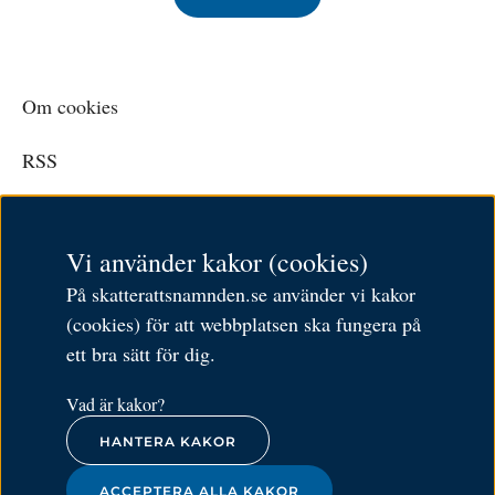
Om cookies
RSS
Personuppgiftspolicy
Vi använder kakor (cookies)
Tillgänglighetsredogörelse
På skatterattsnamnden.se använder vi kakor
Besöksadress: Karlavägen 108
(cookies) för att webbplatsen ska fungera på
Postadress: Box 24144,
ett bra sätt för dig.
104 51 Stockholm
Öppettider: 9–11.30 och 12.30–16
Vad är kakor?
HANTERA KAKOR
Tel:
010-574 79 57
ACCEPTERA ALLA KAKOR