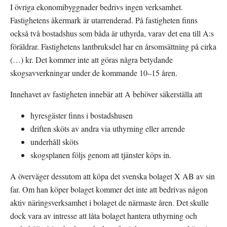
I övriga ekonomibyggnader bedrivs ingen verksamhet. 
Fastighetens åkermark är utarrenderad. På fastigheten finns 
också två bostadshus som båda är uthyrda, varav det ena till A:s 
föräldrar. Fastighetens lantbruksdel har en årsomsättning på cirka 
(…) kr. Det kommer inte att göras några betydande 
skogsavverkningar under de kommande 10–15 åren.
Innehavet av fastigheten innebär att A behöver säkerställa att
hyresgäster finns i bostadshusen
driften sköts av andra via uthyrning eller arrende
underhåll sköts
skogsplanen följs genom att tjänster köps in.
A överväger dessutom att köpa det svenska bolaget X AB av sin 
far. Om han köper bolaget kommer det inte att bedrivas någon 
aktiv näringsverksamhet i bolaget de närmaste åren. Det skulle 
dock vara av intresse att låta bolaget hantera uthyrning och 