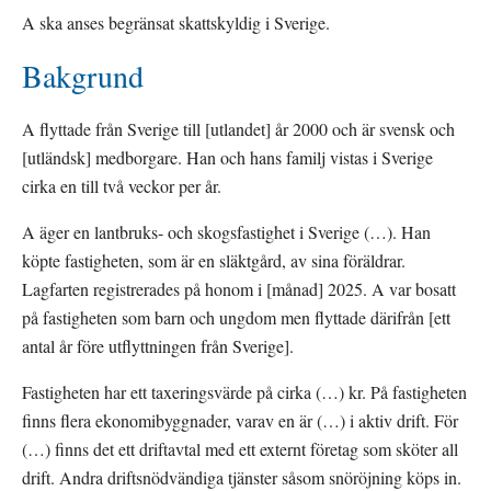
A ska anses begränsat skattskyldig i Sverige.
Bakgrund
A flyttade från Sverige till [utlandet] år 2000 och är svensk och 
[utländsk] medborgare. Han och hans familj vistas i Sverige 
cirka en till två veckor per år.
A äger en lantbruks- och skogsfastighet i Sverige (…). Han 
köpte fastigheten, som är en släktgård, av sina föräldrar. 
Lagfarten registrerades på honom i [månad] 2025. A var bosatt 
på fastigheten som barn och ungdom men flyttade därifrån [ett 
antal år före utflyttningen från Sverige].
Fastigheten har ett taxeringsvärde på cirka (…) kr. På fastigheten 
finns flera ekonomibyggnader, varav en är (…) i aktiv drift. För 
(…) finns det ett driftavtal med ett externt företag som sköter all 
drift. Andra driftsnödvändiga tjänster såsom snöröjning köps in. 