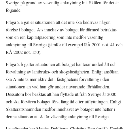
Sverige på grund av väsentlig anknytning hit. Skälen för det är 
följande.
Fråga 2 a gäller situationen att det inte ska bedrivas någon 
rörelse i bolaget. A:s innehav av bolaget får därmed betraktas 
som en ren kapitalplacering som inte medför väsentlig 
anknytning till Sverige (jämför till exempel RÅ 2001 not. 41 och 
RÅ 2002 not. 150).
Fråga 2 b gäller situationen att bolaget hanterar underhåll och 
förvaltning av lantbruks- och skogsfastigheten. Enligt ansökan 
ska A inte ta mer aktiv del i fastighetens förvaltning i den 
situationen än vad han gör under nuvarande förhållanden. 
Dessutom bör beaktas att han flyttade ut från Sverige år 2000 
och ska förvärva bolaget först lång tid efter utflyttningen. Enligt 
Skatterättsnämnden medför innehavet av bolaget inte heller i 
denna situation att A får väsentlig anknytning till Sverige.
I avgörandet har Mattias Dahlberg, Christina Eng (ordf.), Fredrik 