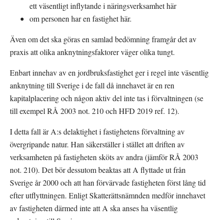
ett väsentligt inflytande i näringsverksamhet här
om personen har en fastighet här.
Även om det ska göras en samlad bedömning framgår det av 
praxis att olika anknytningsfaktorer väger olika tungt.
Enbart innehav av en jordbruksfastighet ger i regel inte väsentlig 
anknytning till Sverige i de fall då innehavet är en ren 
kapitalplacering och någon aktiv del inte tas i förvaltningen (se 
till exempel RÅ 2003 not. 210 och HFD 2019 ref. 12).
I detta fall är A:s delaktighet i fastighetens förvaltning av 
övergripande natur. Han säkerställer i stället att driften av 
verksamheten på fastigheten sköts av andra (jämför RÅ 2003 
not. 210). Det bör dessutom beaktas att A flyttade ut från 
Sverige år 2000 och att han förvärvade fastigheten först lång tid 
efter utflyttningen. Enligt Skatterättsnämnden medför innehavet 
av fastigheten därmed inte att A ska anses ha väsentlig 