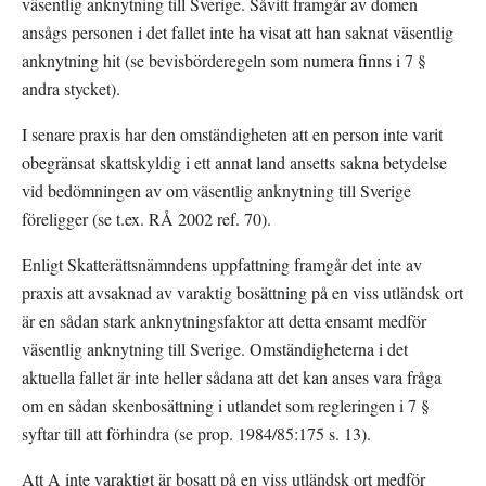
väsentlig anknytning till Sverige. Såvitt framgår av domen 
ansågs personen i det fallet inte ha visat att han saknat väsentlig 
anknytning hit (se bevisbörderegeln som numera finns i 7 § 
andra stycket).
I senare praxis har den omständigheten att en person inte varit 
obegränsat skattskyldig i ett annat land ansetts sakna betydelse 
vid bedömningen av om väsentlig anknytning till Sverige 
föreligger (se t.ex. RÅ 2002 ref. 70).
Enligt Skatterättsnämndens uppfattning framgår det inte av 
praxis att avsaknad av varaktig bosättning på en viss utländsk ort 
är en sådan stark anknytningsfaktor att detta ensamt medför 
väsentlig anknytning till Sverige. Omständigheterna i det 
aktuella fallet är inte heller sådana att det kan anses vara fråga 
om en sådan skenbosättning i utlandet som regleringen i 7 § 
syftar till att förhindra (se prop. 1984/85:175 s. 13).
Att A inte varaktigt är bosatt på en viss utländsk ort medför 