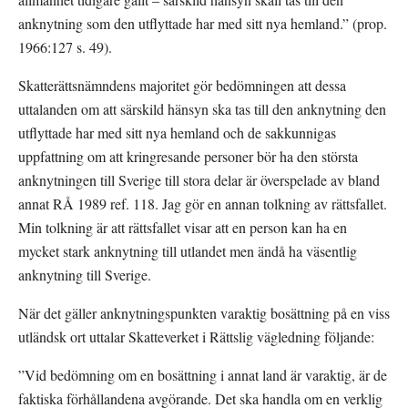
anknytning som den utflyttade har med sitt nya hemland.” (prop. 
1966:127 s. 49).
Skatterättsnämndens majoritet gör bedömningen att dessa 
uttalanden om att särskild hänsyn ska tas till den anknytning den 
utflyttade har med sitt nya hemland och de sakkunnigas 
uppfattning om att kringresande personer bör ha den största 
anknytningen till Sverige till stora delar är överspelade av bland 
annat RÅ 1989 ref. 118. Jag gör en annan tolkning av rättsfallet. 
Min tolkning är att rättsfallet visar att en person kan ha en 
mycket stark anknytning till utlandet men ändå ha väsentlig 
anknytning till Sverige.
När det gäller anknytningspunkten varaktig bosättning på en viss 
utländsk ort uttalar Skatteverket i Rättslig vägledning följande:
”Vid bedömning om en bosättning i annat land är varaktig, är de 
faktiska förhållandena avgörande. Det ska handla om en verklig 