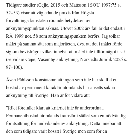
Tidigare studier (Cejie, 2015 och Mattsson i SOU 1997:75 s. 
52–53) visar att vägledande praxis från Högsta 
förvaltningsdomstolen rörande betydelsen av 
anknytningspunkten saknas. Utöver 2002 års fall är det endast i 
RÅ 1999 not. 58 som anknytningspunkten berörs. Jag tolkar 
målet på samma sätt som majoriteten, dvs. att det i målet rörde 
sig om bevisfrågor vilket innebär att målet inte tillför något i sak 
(se vidare Cejie, Väsentlig anknytning, Norstedts Juridik 2025 s. 
97–100).
Även Påhlsson konstaterar, att ingen som inte har skaffat en 
bostad av permanent karaktär utomlands har ansetts sakna 
anknytning till Sverige. Han anför vidare att:
”[d]et förefaller klart att kriteriet inte är underordnat. 
Permanentbostad utomlands framstår i stället som en nödvändig 
förutsättning för undvikande av anknytning. Detta innebär att 
den som tidigare varit bosatt i Sverige men som för en 