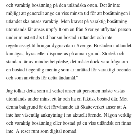
och varaktig bosättning på den utländska orten. Det är inte 
möjligt att generellt ange en viss minsta tid för att bosättningen i 
utlandet ska anses varaktig. Men kravet på varaktig bosättning 
utomlands får anses uppfyllt om en från Sverige utflyttad person 
under minst ett års tid har sin bostad i utlandet och inte 
regelmässigt tillbringar dygnsvilan i Sverige. Bostaden i utlandet 
kan ägas, hyras eller disponeras på annan grund. Storlek och 
standard är av mindre betydelse, det måste dock vara fråga om 
en bostad i egentlig mening som är inrättad för varaktigt boende 
och som används för detta ändamål.”
Jag tolkar detta som att verket anser att personen måste vistas 
utomlands under minst ett år och ha en faktisk bostad där. Mot 
denna bakgrund är det förvånande att Skatteverket anser att A 
inte har väsentlig anknytning i nu aktuellt ärende. Någon verklig 
och varaktig bosättning eller bostad på en viss utländsk ort finns 
inte. A reser runt som digital nomad.