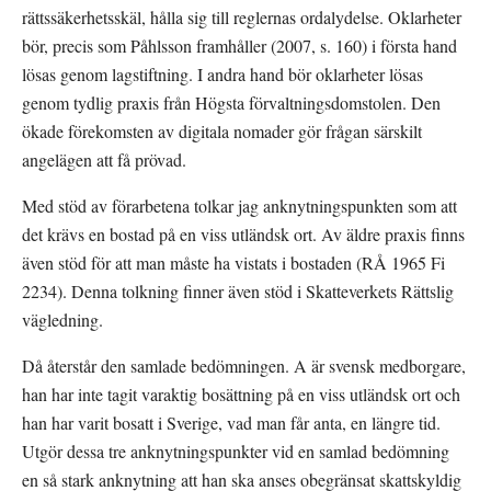
rättssäkerhetsskäl, hålla sig till reglernas ordalydelse. Oklarheter 
bör, precis som Påhlsson framhåller (2007, s. 160) i första hand 
lösas genom lagstiftning. I andra hand bör oklarheter lösas 
genom tydlig praxis från Högsta förvaltningsdomstolen. Den 
ökade förekomsten av digitala nomader gör frågan särskilt 
angelägen att få prövad.
Med stöd av förarbetena tolkar jag anknytningspunkten som att 
det krävs en bostad på en viss utländsk ort. Av äldre praxis finns 
även stöd för att man måste ha vistats i bostaden (RÅ 1965 Fi 
2234). Denna tolkning finner även stöd i Skatteverkets Rättslig 
vägledning.
Då återstår den samlade bedömningen. A är svensk medborgare, 
han har inte tagit varaktig bosättning på en viss utländsk ort och 
han har varit bosatt i Sverige, vad man får anta, en längre tid. 
Utgör dessa tre anknytningspunkter vid en samlad bedömning 
en så stark anknytning att han ska anses obegränsat skattskyldig 