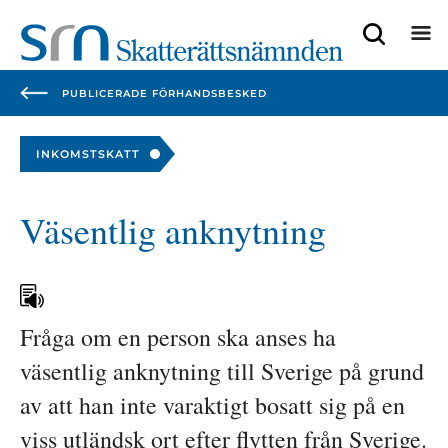
Focustrap
Focustrap
start
end
PUBLICERADE FÖRHANDSBESKED
INKOMSTSKATT
Väsentlig anknytning
Fråga om en person ska anses ha 
väsentlig anknytning till Sverige på grund 
av att han inte varaktigt bosatt sig på en 
viss utländsk ort efter flytten från Sverige. 