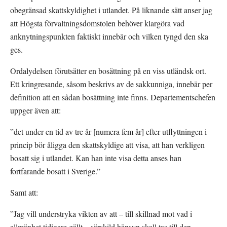
obegränsad skattskyldighet i utlandet. På liknande sätt anser jag 
att Högsta förvaltningsdomstolen behöver klargöra vad 
anknytningspunkten faktiskt innebär och vilken tyngd den ska 
ges.
Ordalydelsen förutsätter en bosättning på en viss utländsk ort. 
Ett kringresande, såsom beskrivs av de sakkunniga, innebär per 
definition att en sådan bosättning inte finns. Departementschefen 
uppger även att:
”det under en tid av tre år [numera fem år] efter utflyttningen i 
princip bör åligga den skattskyldige att visa, att han verkligen 
bosatt sig i utlandet. Kan han inte visa detta anses han 
fortfarande bosatt i Sverige.”
Samt att:
”Jag vill understryka vikten av att – till skillnad mot vad i 
allmänhet tidigare gällt – särskild hänsyn skall tas till den 