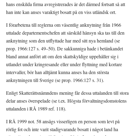
hans enskilda firma avregistrerades är det därmed fortsatt så att 
han inte kan anses varaktigt bosatt på en viss utländsk ort.
I förarbetena till reglerna om väsentlig anknytning från 1966 
uttalade departementschefen att särskild hänsyn ska tas till den 
anknytning som den utflyttade har med sitt nya hemland (se 
prop. 1966:127 s. 49–50). De sakkunniga hade i betänkandet 
bland annat anfört att om den skattskyldige uppehåller sig i 
utlandet under kringresande eller under flyttning med kortare 
intervaller, bör han alltjämt kunna anses ha den största 
anknytningen till Sverige (se prop. 1966:127 s. 31).
Enligt Skatterättsnämndens mening får dessa uttalanden till stora 
delar anses överspelade (se t.ex. Högsta förvaltningsdomstolens 
uttalanden i RÅ 1989 ref. 118).
I RÅ 1999 not. 58 ansågs visserligen en person som levt på 
rörlig fot och inte varit stadigvarande bosatt i något land ha 