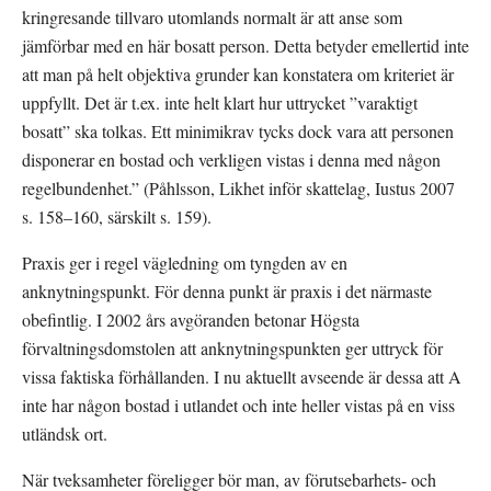
kringresande tillvaro utomlands normalt är att anse som 
jämförbar med en här bosatt person. Detta betyder emellertid inte 
att man på helt objektiva grunder kan konstatera om kriteriet är 
uppfyllt. Det är t.ex. inte helt klart hur uttrycket ”varaktigt 
bosatt” ska tolkas. Ett minimikrav tycks dock vara att personen 
disponerar en bostad och verkligen vistas i denna med någon 
regelbundenhet.” (Påhlsson, Likhet inför skattelag, Iustus 2007 
s. 158–160, särskilt s. 159).
Praxis ger i regel vägledning om tyngden av en 
anknytningspunkt. För denna punkt är praxis i det närmaste 
obefintlig. I 2002 års avgöranden betonar Högsta 
förvaltningsdomstolen att anknytningspunkten ger uttryck för 
vissa faktiska förhållanden. I nu aktuellt avseende är dessa att A 
inte har någon bostad i utlandet och inte heller vistas på en viss 
utländsk ort.
När tveksamheter föreligger bör man, av förutsebarhets- och 