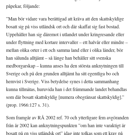
påpekar, följande:
”Man bör vidare vara berättigad att kräva att den skattskyldige 
bosatt sig på viss utländsk ort och där skaffat sig fast bostad. 
Uppehåller han sig däremot i utlandet under kringresande eller 
under flyttning med kortare intervaller – ett halvår eller mindre – 
mellan olika orter i ett och samma land eller i olika länder, bör 
han sålunda alltjämt – så länge han behåller sitt svenska 
medborgarskap – kunna anses ha den största anknytningen till 
Sverige och på den grunden alltjämt ha sitt egentliga bo och 
hemvist i Sverige. Viss betydelse synes i detta sammanhang 
kunna tillmätas, huruvida han i det främmande landet behandlas 
som där bosatt skattskyldig [numera obegränsat skattskyldig].” 
(prop. 1966:127 s. 31).
Som framgår av RÅ 2002 ref. 70 och ytterligare fem avgöranden 
från år 2002 kan anknytningspunkten ”om han inte varaktigt är 
bosatt på en viss utländsk ort” idag inte tolkas som ett krav på 