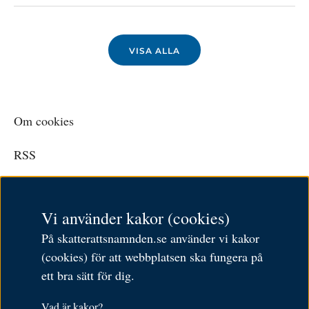
VISA ALLA
Om cookies
RSS
Personuppgiftspolicy
Vi använder kakor (cookies)
Tillgänglighetsredogörelse
På skatterattsnamnden.se använder vi kakor
Besöksadress: Karlavägen 108
(cookies) för att webbplatsen ska fungera på
Postadress: Box 24144,
ett bra sätt för dig.
104 51 Stockholm
Öppettider: 9–11.30 och 12.30–16
Vad är kakor?