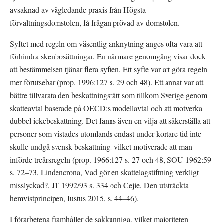
avsaknad av vägledande praxis från Högsta 
förvaltningsdomstolen, få frågan prövad av domstolen.
Syftet med regeln om väsentlig anknytning anges ofta vara att 
förhindra skenbosättningar. En närmare genomgång visar dock 
att bestämmelsen tjänar flera syften. Ett syfte var att göra regeln 
mer förutsebar (prop. 1996:127 s. 29 och 48). Ett annat var att 
bättre tillvarata den beskattningsrätt som tillkom Sverige genom 
skatteavtal baserade på OECD:s modellavtal och att motverka 
dubbel ickebeskattning. Det fanns även en vilja att säkerställa att 
personer som vistades utomlands endast under kortare tid inte 
skulle undgå svensk beskattning, vilket motiverade att man 
införde treårsregeln (prop. 1966:127 s. 27 och 48, SOU 1962:59 
s. 72–73, Lindencrona, Vad gör en skattelagstiftning verkligt 
misslyckad?, JT 1992/93 s. 334 och Cejie, Den utsträckta 
hemvistprincipen, Iustus 2015, s. 44–46).
I förarbetena framhåller de sakkunniga, vilket majoriteten 