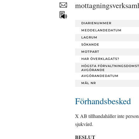
mottagningsverksamhe
Dela
sidan
DIARIENUMMER
MEDDELANDEDATUM
LAGRUM
SÖKANDE
MOTPART
HAR ÖVERKLAGATS?
HÖGSTA FÖRVALTNINGSDOMS
AVGÖRANDE
AVGÖRANDEDATUM
MÅL NR
Förhandsbesked
X AB tillhandahåller inte persona
sjukvård.
BESLUT