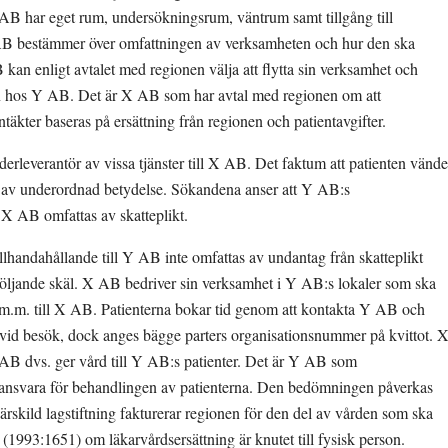
B har eget rum, undersökningsrum, väntrum samt tillgång till 
AB bestämmer över omfattningen av verksamheten och hur den ska 
an enligt avtalet med regionen välja att flytta sin verksamhet och 
n hos Y AB. Det är X AB som har avtal med regionen om att 
täkter baseras på ersättning från regionen och patientavgifter.
rleverantör av vissa tjänster till X AB. Det faktum att patienten vänder
 av underordnad betydelse. Sökandena anser att Y AB:s 
l X AB omfattas av skatteplikt.
llhandahållande till Y AB inte omfattas av undantag från skatteplikt 
öljande skäl. X AB bedriver sin verksamhet i Y AB:s lokaler som ska 
 m.m. till X AB. Patienterna bokar tid genom att kontakta Y AB och 
B vid besök, dock anges bägge parters organisationsnummer på kvittot. X
AB dvs. ger vård till Y AB:s patienter. Det är Y AB som 
s ansvara för behandlingen av patienterna. Den bedömningen påverkas 
rskild lagstiftning fakturerar regionen för den del av vården som ska 
 (1993:1651) om läkarvårdsersättning är knutet till fysisk person.