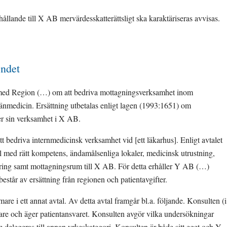
llande till X AB mervärdesskatterättsligt ska karaktäriseras avvisas.
endet
med Region (…) om att bedriva mottagningsverksamhet inom 
mänmedicin. Ersättning utbetalas enligt lagen (1993:1651) om 
er sin verksamhet i X AB.
edriva internmedicinsk verksamhet vid [ett läkarhus]. Enligt avtalet 
 med rätt kompetens, ändamålsenliga lokaler, medicinsk utrustning, 
öring samt mottagningsrum till X AB. För detta erhåller Y AB (…) 
står av ersättning från regionen och patientavgifter.
re i ett annat avtal. Av detta avtal framgår bl.a. följande. Konsulten (i 
are och äger patientansvaret. Konsulten avgör vilka undersökningar 
 delegeras till annan yrkeskategori. Konsulten är både sitt eget och Y 