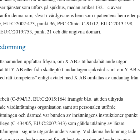
ser tjänster som utförs på sjukhus, medan artikel 132.1 c avser 
tanför denna ram, såväl i vårdgivarens hem som i patientens hem eller på
00, EU:C:2002:473, punkt 36, PFC Clinic, C-91/12, EU:C:2013:198, 
, EU:C:2019:753, punkt 21 och där angivna domar).
bedömning
ättsnämnden uppfattar frågan, om X AB:s tillhandahållande utgör 
nal till Y AB eller från skatteplikt undantagen sjukvård samt om Y AB:s 
ed rätt kompetens” enligt avtalet med X AB omfattas av undantag från 
rbeit (C-594/13, EU:C:2015:164) framgår bl.a. att den uthyrda 
de vårdinrättnings organisation samt att personalen utförde 
ättningen och därmed var bunden av inrättningens instruktioner (punkt 
llege (C-434/05, EU:C:2007:343) som gällde utlåning av lärare, 
låningen i sig inte utgjorde undervisning. Vid denna bedömning lade 
t organ som hade ansvaret för att besluta om den utlånade lärarens 