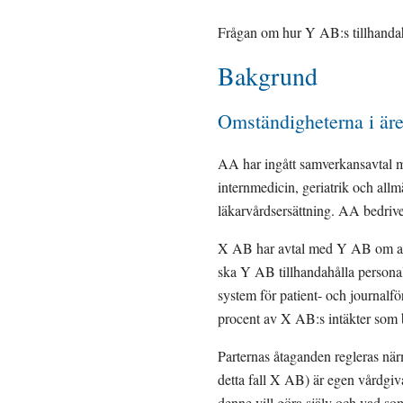
Frågan om hur Y AB:s tillhandahå
Bakgrund
Omständigheterna i är
AA har ingått samverkansavtal 
internmedicin, geriatrik och all
läkarvårdsersättning. AA bedriv
X AB har avtal med Y AB om att b
ska Y AB tillhandahålla personal
system för patient- och journalf
procent av X AB:s intäkter som be
Parternas åtaganden regleras närma
detta fall X AB) är egen vårdgiv
denne vill göra själv och vad som