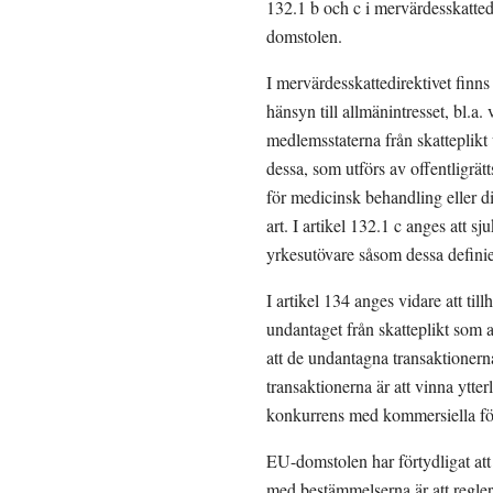
132.1 b och c i mervärdesskatte
domstolen.
I mervärdesskattedirektivet finn
hänsyn till allmänintresset, bl.a.
medlemsstaterna från skatteplikt 
dessa, som utförs av offentligrät
för medicinsk behandling eller d
art. I artikel 132.1 c anges att
yrkesutövare såsom dessa definie
I artikel 134 anges vidare att til
undantaget från skatteplikt som a
att de undantagna transaktionern
transaktionerna är att vinna ytter
konkurrens med kommersiella för
EU-domstolen har förtydligat att 
med bestämmelserna är att reglera