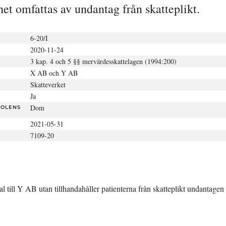
t omfattas av undantag från skatteplikt.
6-20/I
2020-11-24
3 kap. 4 och 5 §§ mervärdesskattelagen (1994:200)
X AB och Y AB
Skatteverket
Ja
Dom
TOLENS
2021-05-31
7109-20
l till Y AB utan tillhandahåller patienterna från skatteplikt undantagen 