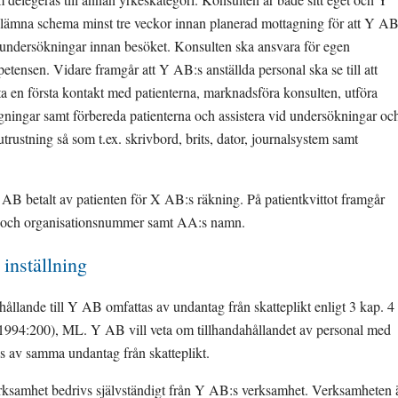
ämna schema minst tre veckor innan planerad mottagning för att Y AB
 undersökningar innan besöket. Konsulten ska ansvara för egen 
tensen. Vidare framgår att Y AB:s anställda personal ska se till att 
 ta en första kontakt med patienterna, marknadsföra konsulten, utföra 
ningar samt förbereda patienterna och assistera vid undersökningar och
trustning så som t.ex. skrivbord, brits, dator, journalsystem samt 
B betalt av patienten för X AB:s räkning. På patientkvittot framgår 
och organisationsnummer samt AA:s namn.
inställning
ållande till Y AB omfattas av undantag från skatteplikt enligt 3 kap. 4 
1994:200), ML. Y AB vill veta om tillhandahållandet av personal med 
s av samma undantag från skatteplikt.
rksamhet bedrivs självständigt från Y AB:s verksamhet. Verksamheten ä