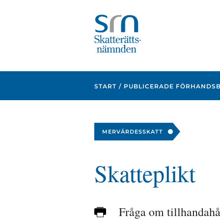
Focustrap
Focustrap
start
end
START
PUBLICERADE FÖRHANDS
MERVÄRDESSKATT
Skatteplikt
Fråga om tillhandahål
Skriv
ut