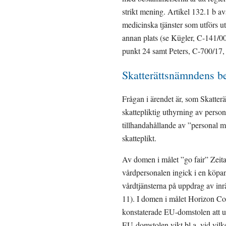
strikt mening. Artikel 132.1 b av
medicinska tjänster som utförs u
annan plats (se Kügler, C-141/
punkt 24 samt Peters, C-700/17
Skatterättsnämndens 
Frågan i ärendet är, som Skatter
skattepliktig uthyrning av perso
tillhandahållande av ”personal m
skatteplikt.
Av domen i målet ”go fair” Zeita
vårdpersonalen ingick i en köpan
vårdtjänsterna på uppdrag av inr
11). I domen i målet Horizon Co
konstaterade EU-domstolen att ut
EU-domstolen vikt bl.a. vid vilke