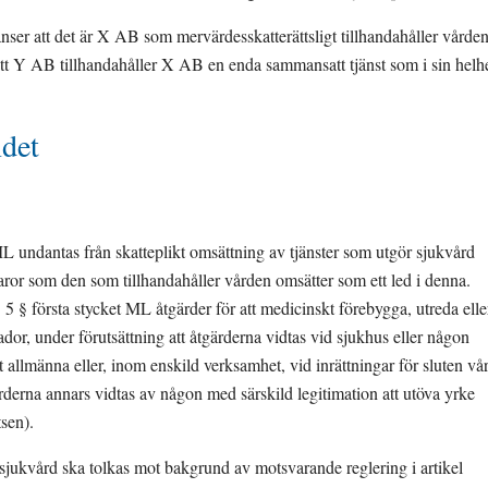
nser att det är X AB som mervärdesskatterättsligt tillhandahåller vården
 att Y AB tillhandahåller X AB en enda sammansatt tjänst som i sin helhe
ndet
ML undantas från skatteplikt omsättning av tjänster som utgör sjukvård 
aror som den som tillhandahåller vården omsätter som ett led i denna. 
5 § första stycket ML åtgärder för att medicinskt förebygga, utreda eller
or, under förutsättning att åtgärderna vidtas vid sjukhus eller någon 
 allmänna eller, inom enskild verksamhet, vid inrättningar för sluten vår
gärderna annars vidtas av någon med särskild legitimation att utöva yrke 
sen).
ukvård ska tolkas mot bakgrund av motsvarande reglering i artikel 