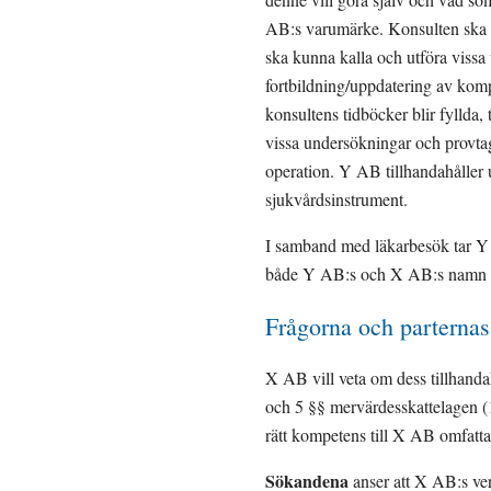
AB:s varumärke. Konsulten ska l
ska kunna kalla och utföra vissa
fortbildning/uppdatering av kompe
konsultens tidböcker blir fyllda,
vissa undersökningar och provtag
operation. Y AB tillhandahåller u
sjukvårdsinstrument.
I samband med läkarbesök tar Y A
både Y AB:s och X AB:s namn 
Frågorna och parternas 
X AB vill veta om dess tillhandah
och 5 §§ mervärdesskattelagen (
rätt kompetens till X AB omfatta
Sökandena 
anser att X AB:s ve