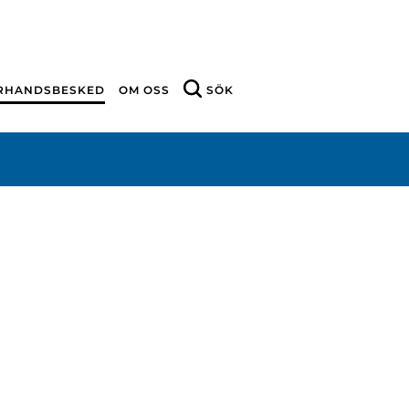
ÖRHANDSBESKED
OM OSS
SÖK