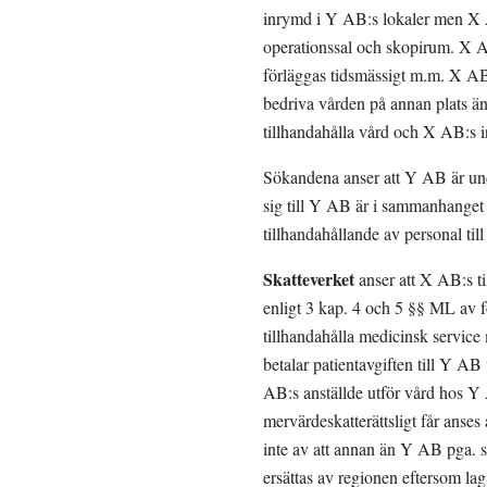
inrymd i Y AB:s lokaler men X A
operationssal och skopirum. X 
förläggas tidsmässigt m.m. X AB k
bedriva vården på annan plats ä
tillhandahålla vård och X AB:s in
Sökandena anser att Y AB är unde
sig till Y AB är i sammanhanget
tillhandahållande av personal til
Skatteverket 
anser att X AB:s ti
enligt 3 kap. 4 och 5 §§ ML av f
tillhandahålla medicinsk service
betalar patientavgiften till Y A
AB:s anställde utför vård hos Y 
mervärdeskatterättsligt får anse
inte av att annan än Y AB pga. sä
ersättas av regionen eftersom lag