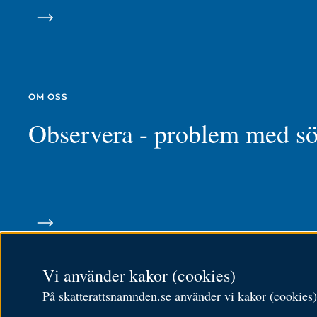
OM OSS
Observera - problem med s
Vi använder kakor (cookies)
På skatterattsnamnden.se använder vi kakor (cookies) f
Om cookies
RSS