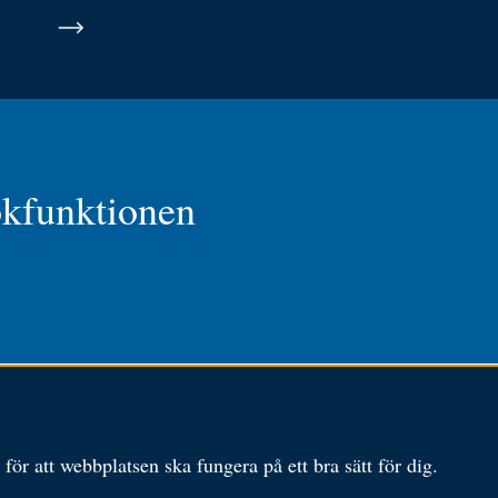
ökfunktionen
ör att webbplatsen ska fungera på ett bra sätt för dig.
Besöksadress: Karlavägen 108
Tel:
010-
Postadress: Box 24144,
kansliet@