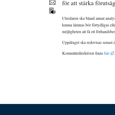
för att stärka förutsä
Dela
sidan
Utredaren ska bland annat analyse
kunna lämnas bör förtydligas elle
möjligheten att få ett förhandsb
Uppdraget ska redovisas senast 
Kommittédirektiven finns 
här