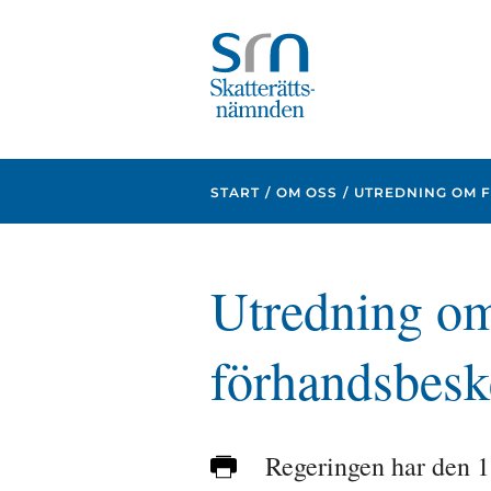
Focustrap
Focustrap
start
end
START
OM OSS
UTREDNING OM 
Utredning om
förhandsbeske
Regeringen har den 11 
Skriv
ut