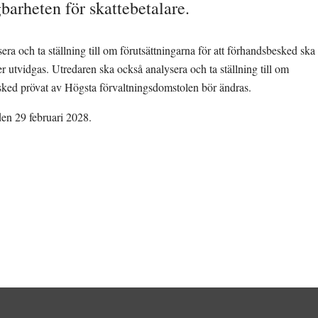
gbarheten för skattebetalare.
ra och ta ställning till om förutsättningarna för att förhandsbesked ska 
r utvidgas. Utredaren ska också analysera och ta ställning till om 
esked prövat av Högsta förvaltningsdomstolen bör ändras.
den 29 februari 2028.
Länk till annan webbplats, öppnas i nytt fönster.
. 