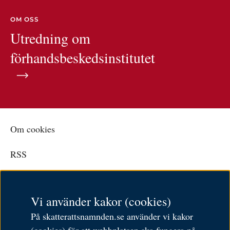
OM OSS
Utredning om
förhandsbeskedsinstitutet
Om cookies
RSS
Personuppgiftspolicy
Vi använder kakor (cookies)
Tillgänglighetsredogörelse
På skatterattsnamnden.se använder vi kakor
Besöksadress: Karlavägen 108