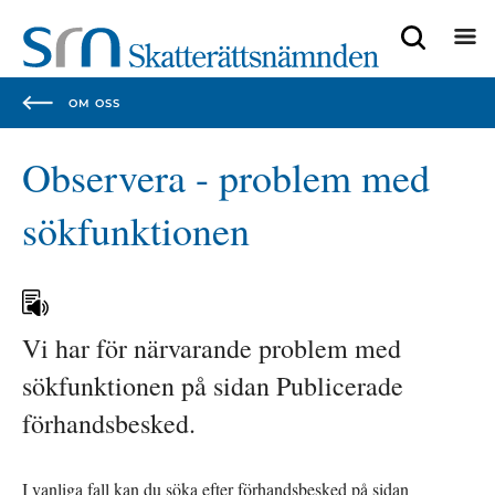
Focustrap
Focustrap
start
end
OM OSS
Observera - problem med 
sökfunktionen
Vi har för närvarande problem med 
sökfunktionen på sidan Publicerade 
förhandsbesked.
I vanliga fall kan du söka efter förhandsbesked på sidan 