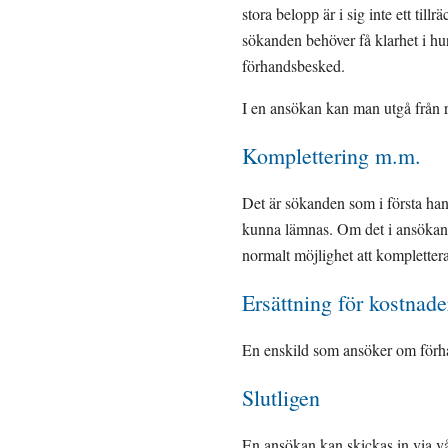
stora belopp är i sig inte ett tillr
sökanden behöver få klarhet i hur 
förhandsbesked.
I en ansökan kan man utgå från 
Komplettering m.m.
Det är sökanden som i första han
kunna lämnas. Om det i ansökan s
normalt möjlighet att kompletter
Ersättning för kostnade
En enskild som ansöker om förhan
Slutligen
En ansökan kan skickas in via vå