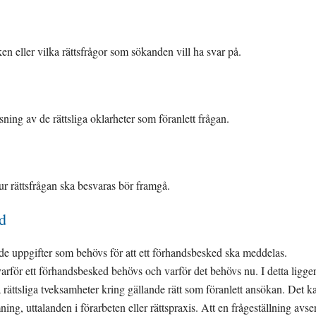
ken eller vilka rättsfrågor som sökanden vill ha svar på.
ning av de rättsliga oklarheter som föranlett frågan.
ur rättsfrågan ska besvaras bör framgå.
d
e uppgifter som behövs för att ett förhandsbesked ska meddelas. 
rför ett förhandsbesked behövs och varför det behövs nu. I detta ligger
 rättsliga tveksamheter kring gällande rätt som föranlett ansökan. Det ka
ing, uttalanden i förarbeten eller rättspraxis. Att en frågeställning avser