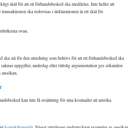
äckligt skäl för att ett förhandsbesked ska meddelas. Inte heller att 
transaktionen ska redovisas i deklarationen är ett skäl för 
rubrikerna ovan.
d ska stå för den utredning som behövs för att ett förhandsbesked ska 
aknas uppgifter, underlag eller rättslig argumentation ges sökanden 
a ansökan.
r
dsbesked kan inte få ersättning för sina kostnader att ansöka.
rt 
kontaktformulär
. Något ytterligare undertecknat exemplar av ansökan