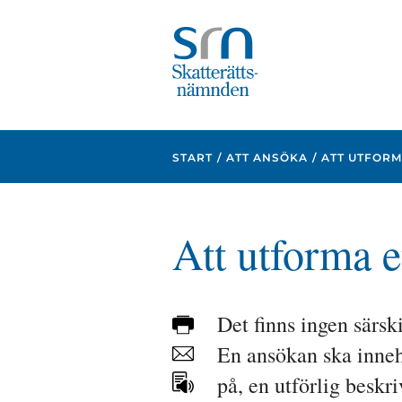
Focustrap
Focustrap
start
end
START
ATT ANSÖKA
ATT UTFOR
Att utforma 
Det finns ingen särsk
Skriv
ut
En ansökan ska innehå
Dela
sidan
på, en utförlig beskr